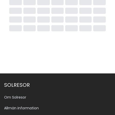
SOLRESOR
Om Solresor
Allmän information