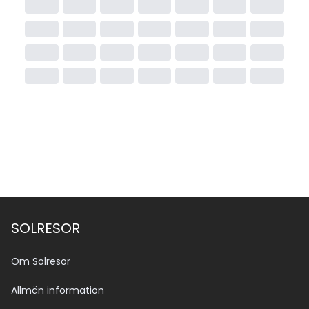
SOLRESOR
Om Solresor
Allmän information