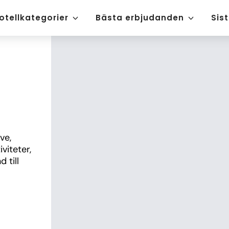
otellkategorier
Bästa erbjudanden
Sis
e, 
iteter, 
till 