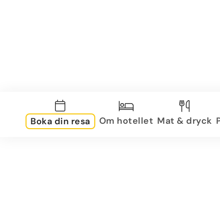
Om hotellet
Mat & dryck
Boka din resa