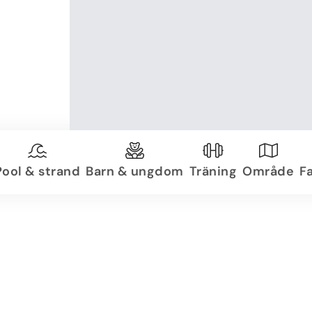
Pool & strand
Barn & ungdom
Träning
Område
Fa