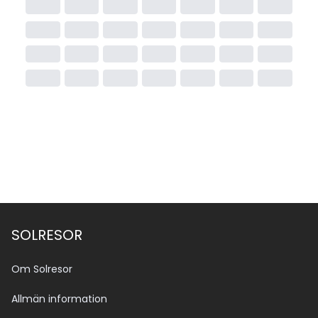
SOLRESOR
Om Solresor
Allmän information