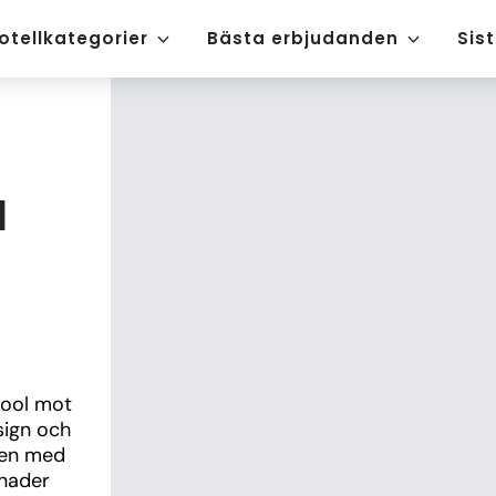
otellkategorier
Bästa erbjudanden
Sis
a
pool mot 
ign och 
den med 
nader 