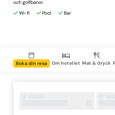
och golfbanor.
Wi-fi
Pool
Bar
Om hotellet
Mat & dryck
Boka din resa