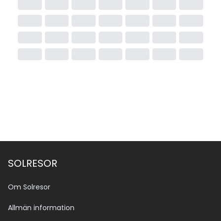
SOLRESOR
Om Solresor
Allmän information