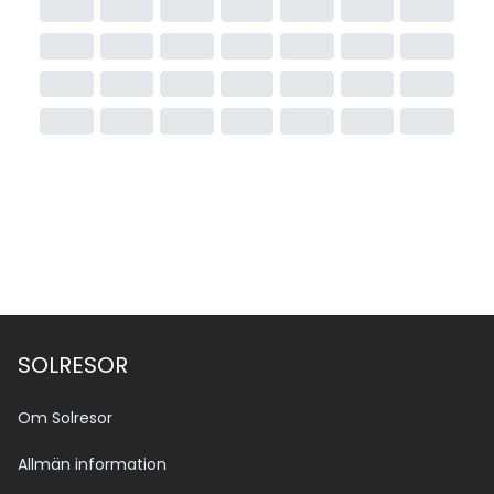
SOLRESOR
Om Solresor
Allmän information