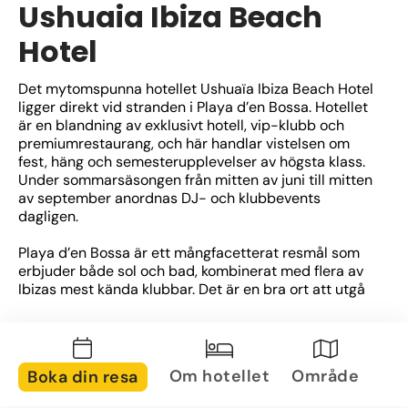
Ushuaia Ibiza Beach
Hotel
Det mytomspunna hotellet Ushuaïa Ibiza Beach Hotel 
ligger direkt vid stranden i Playa d’en Bossa. Hotellet 
är en blandning av exklusivt hotell, vip-klubb och 
premiumrestaurang, och här handlar vistelsen om 
fest, häng och semesterupplevelser av högsta klass. 
Under sommarsäsongen från mitten av juni till mitten 
av september anordnas DJ- och klubbevents 
dagligen. 
Playa d’en Bossa är ett mångfacetterat resmål som 
erbjuder både sol och bad, kombinerat med flera av 
Ibizas mest kända klubbar. Det är en bra ort att utgå 
ifrån om du vill uppleva Ibizas klubbliv! Stranden är 
Ibizas längsta och sträcker sig nästan hela vägen till 
Ibiza stad. En avstickare till staden för shopping och 
sightseeing går smidigt med taxi eller lokalbuss. 
Om hotellet
Område
Boka din resa
Playa d’en Bossa erbjuder gott om nattliv, 
strandklubbar, restauranger och butiker under 