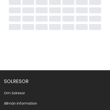
SOLRESOR
Om Solresor
Allmän information