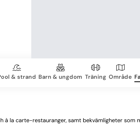
Pool & strand
Barn & ungdom
Träning
Område
Fa
ch à la carte-restauranger, samt bekvämligheter som m