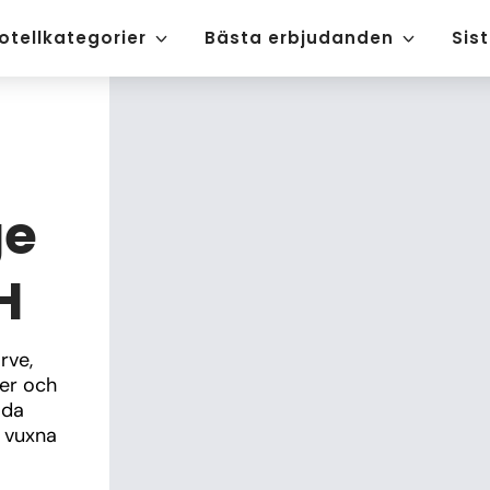
otellkategorier
Bästa erbjudanden
Sis
ge
H
rve, 
er och 
da 
 vuxna 