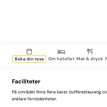
Om hotellet
Mat & dryck
Boka din resa
Faciliteter
På området finns flera barer, bufférestaurang o
enklare förnödenheter.