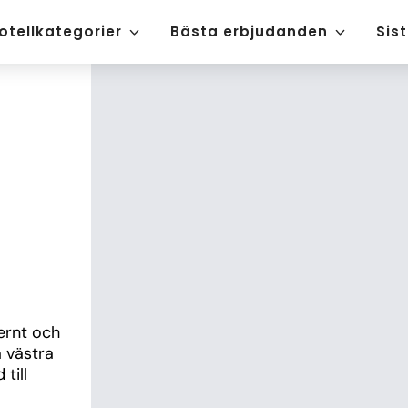
otellkategorier
Bästa erbjudanden
Sis
rnt och 
 västra 
ill 