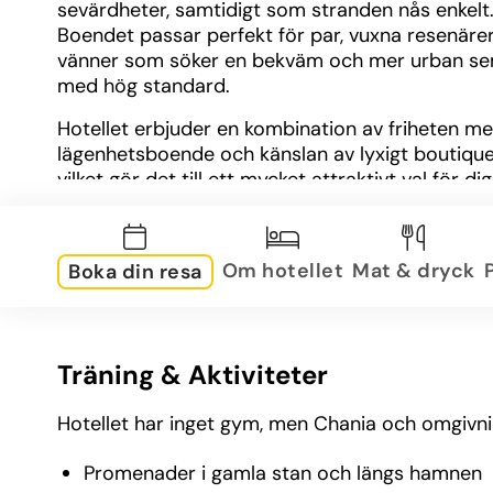
sevärdheter, samtidigt som stranden nås enkelt.
Boendet passar perfekt för par, vuxna resenärer
vänner som söker en bekväm och mer urban se
med hög standard.
Hotellet erbjuder en kombination av friheten me
lägenhetsboende och känslan av lyxigt boutiqueh
vilket gör det till ett mycket attraktivt val för dig 
upptäcka Chania i egen takt.
Om hotellet
Mat & dryck
Boka din resa
Träning & Aktiviteter
Hotellet har inget gym, men Chania och omgivning
Promenader i gamla stan och längs hamnen