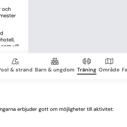
 
 och 
mester 
d 
otell, 
som vill 
Pool & strand
Barn & ungdom
Träning
Område
Fa
arna erbjuder gott om möjligheter till aktivitet: