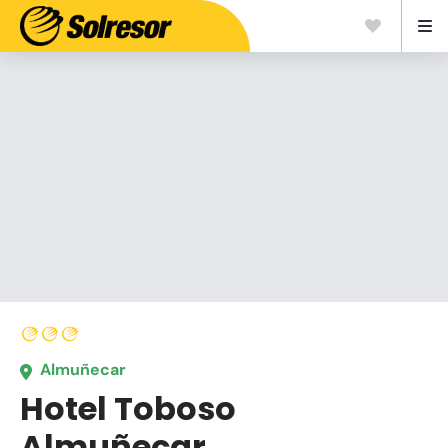
Almuñecar
Hotel Toboso
Almuñecar