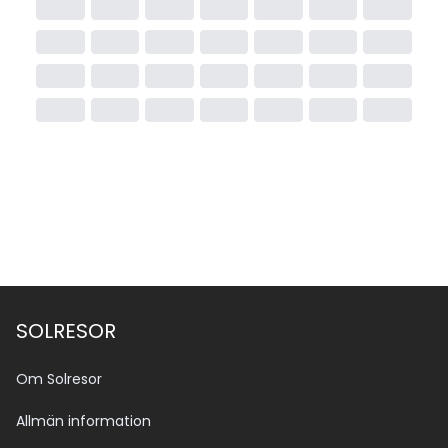
SOLRESOR
Om Solresor
Allmän information