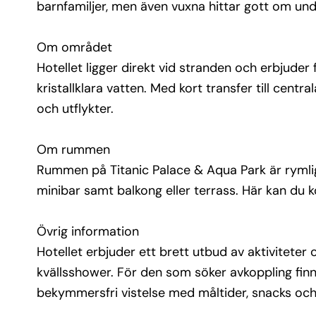
barnfamiljer, men även vuxna hittar gott om unde
konceptet ger en bekymmersfri vistelse med målt
snacks och drycker inkluderade.
Om området
Turistvisum till Egypten krävs för svenska medbo
Hotellet ligger direkt vid stranden och erbjuder f
Visumet kostar 25 USD per person (eller motsva
kristallklara vatten. Med kort transfer till cent
euro) och det enklaste är att köpa det direkt vid
och utflykter.
ankomst på flygplatsen i Egypten. Betalning sker
i amerikanska dollar eller euro. Observera att pa
måste vara giltigt i minst 6 månader efter hemr
Om rummen
Rummen på Titanic Palace & Aqua Park är rymliga
minibar samt balkong eller terrass. Här kan du k
Övrig information
Hotellet erbjuder ett brett utbud av aktiviteter 
kvällsshower. För den som söker avkoppling finn
bekymmersfri vistelse med måltider, snacks och