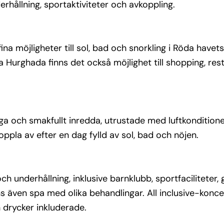
rhållning, sportaktiviteter och avkoppling.
ider, 
rgare. 
ina möjligheter till sol, bad och snorkling i Röda havets
rande i 
rala Hurghada finns det också möjlighet till shopping, re
 
 smidigt 
sset 
esan.
 och smakfullt inredda, utrustade med luftkonditioner
oppla av efter en dag fylld av sol, bad och nöjen.
och underhållning, inklusive barnklubb, sportfaciliteter
s även spa med olika behandlingar. All inclusive-konc
 drycker inkluderade.