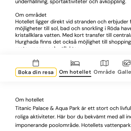
underhållning, sportaktiviteter och avkoppling.
Om området
Hotellet ligger direkt vid stranden och erbjuder f
möjligheter till sol, bad och snorkling i Röda have
kristallklara vatten. Med kort transfer till centrala
Hurghada finns det också möjlighet till shopping,
restauranger och utflykter.
Om rummen
Rummen på Titanic Palace & Aqua Park är rymli
Om hotellet
Område
Galle
Boka din resa
smakfullt inredda, utrustade med luftkonditionerin
minibar samt balkong eller terrass. Här kan du k
efter en dag fylld av sol, bad och nöjen.
Om hotellet
Övrig information
Titanic Palace & Aqua Park är ett stort och liv
Hotellet erbjuder ett brett utbud av aktiviteter o
underhållning, inklusive barnklubb, sportfacilitete
roliga aktiviteter. Här bor du bekvämt med all in
och kvällsshower. För den som söker avkoppling 
imponerande poolområde. Hotellets vattenpark 
även spa med olika behandlingar. All inclusive-