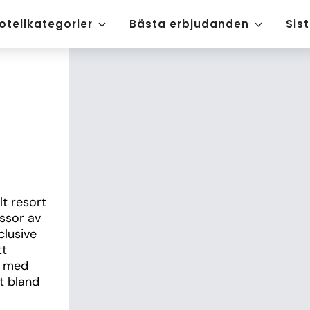
otellkategorier
Bästa erbjudanden
Sis
t resort 
sor av 
lusive 
t 
 med 
 bland 