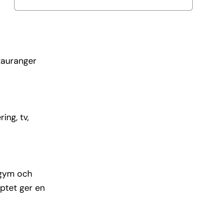
stauranger
ing, tv,
, gym och
eptet ger en