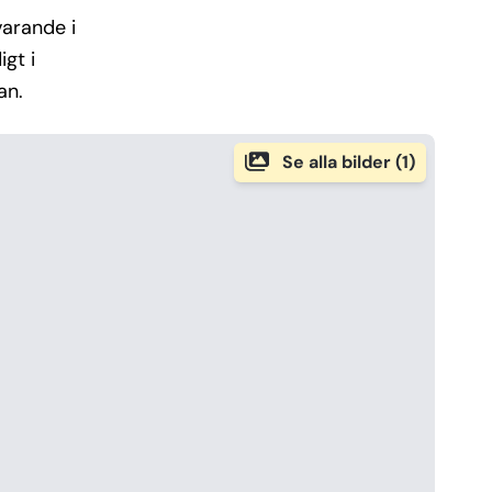
varande i
gt i
an.
Se alla bilder (1)