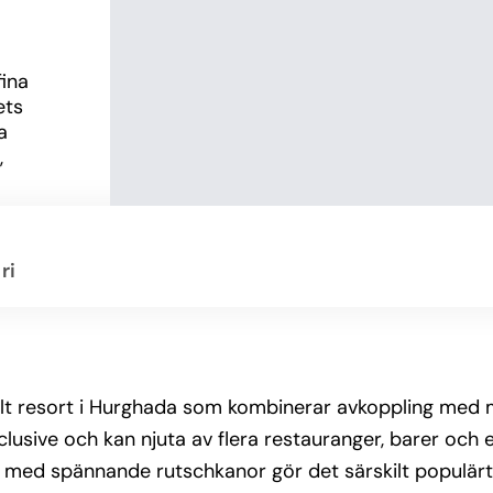
ina 
ts 
 
 
ga och 
ri
g, tv, 
oppla av 
fullt resort i Hurghada som kombinerar avkoppling med
ch 
r, gym 
clusive och kan njuta av flera restauranger, barer och e
finns 
med spännande rutschkanor gör det särskilt populärt