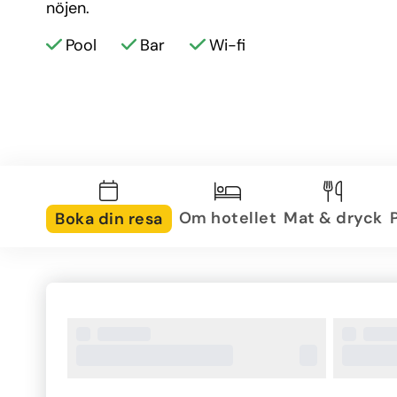
nöjen.
Pool
Bar
Wi-fi
Om hotellet
Mat & dryck
Boka din resa