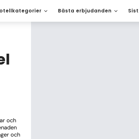
otellkategorier
Bästa erbjudanden
Sis
el
ar och 
enaden 
ger och 