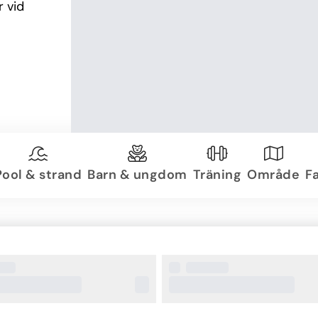
 vid 
Pool & strand
Barn & ungdom
Träning
Område
Fa