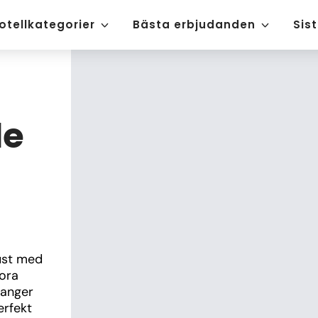
otellkategorier
Bästa erbjudanden
Sis
le
ust med 
ora 
anger 
rfekt 