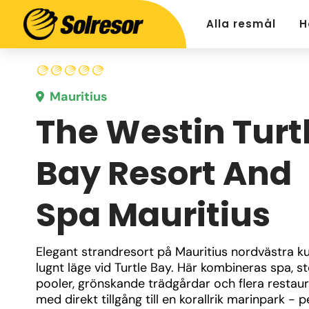
Alla resmål
H
Mauritius
The Westin Turt
Bay Resort And
Spa Mauritius
Elegant strandresort på Mauritius nordvästra k
lugnt läge vid Turtle Bay. Här kombineras spa, st
pooler, grönskande trädgårdar och flera restaur
med direkt tillgång till en korallrik marinpark - pe