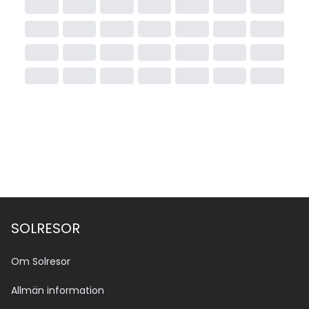
SOLRESOR
Om Solresor
Allmän information