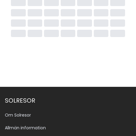
Sammanfattning
Med sitt avskilda läge på stillsam strand, rymliga 
rum, spa och sportutbud är The Grand Southsea 
Khaolak ett mångsidigt alternativ för såväl par som 
barnfamiljer och små konferensgrupper som söker ett 
harmoniskt strandboende i norra Khao Lak – nära 
korallreven men på bekvämt avstånd från stadens 
restauranger och marknader.
SOLRESOR
Om Solresor
Allmän information