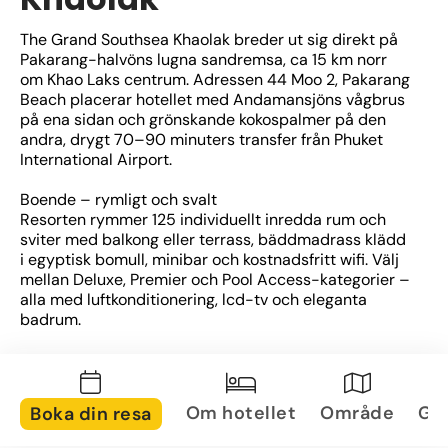
The Grand Southsea Khaolak breder ut sig direkt på 
Pakarang-halvöns lugna sandremsa, ca 15 km norr 
om Khao Laks centrum. Adressen 44 Moo 2, Pakarang 
Beach placerar hotellet med Andamansjöns vågbrus 
på ena sidan och grönskande kokospalmer på den 
andra, drygt 70–90 minuters transfer från Phuket 
International Airport. 
Boende – rymligt och svalt
Resorten rymmer 125 individuellt inredda rum och 
sviter med balkong eller terrass, bäddmadrass klädd 
i egyptisk bomull, minibar och kostnadsfritt wifi. Välj 
mellan Deluxe, Premier och Pool Access-kategorier – 
alla med luftkonditionering, lcd-tv och eleganta 
badrum. 
Pool, strand & spa
En stor lagunformad utomhuspool med solterrass 
och poolbar vetter mot hotellets privata 
Om hotellet
Område
Gal
Boka din resa
strandremsa. För djupare avkoppling väntar Maya 
Spa med thai-massage, aromaterapi, 