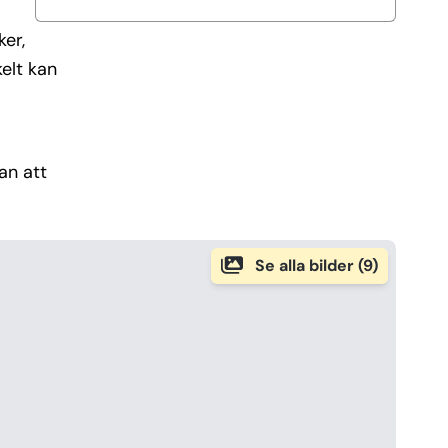
er,
kelt kan
an att
Se alla bilder (9)