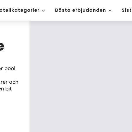
otellkategorier
Bästa erbjudanden
Sis
e
r pool 
rer och 
 bit 