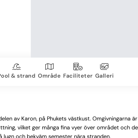
Pool & strand
Område
Faciliteter
Galleri
a delen av Karon, på Phukets västkust. Omgivningarna ä
uttning, vilket ger många fina vyer över området och de
å lugn och bekväm semester nära stranden.