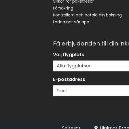
Villkor för paketresor
Försäkring
Kontrollera och betala din bokning
Ladda ner vår app
Få erbjudanden till din in
Välj flygplats
E-postadress
Registrera
Solresor
Hjalmar Bran