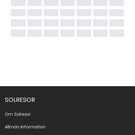
SOLRESOR
Om Solresor
Allmän information