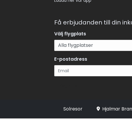
Ladda ner vår app
Få erbjudanden till din in
Välj flygplats
E-postadress
Registrera
Solresor
Hjalmar Bran