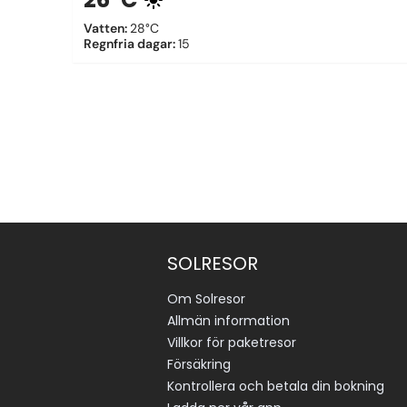
Vatten
:
28°C
Regnfria dagar
:
15
SOLRESOR
Om Solresor
Allmän information
Villkor för paketresor
Försäkring
Kontrollera och betala din bokning