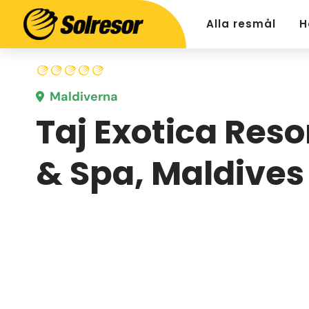
Alla resmål
H
Maldiverna
Taj Exotica Reso
& Spa, Maldives