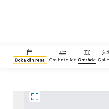
Om hotellet
Område
Galle
Boka din resa