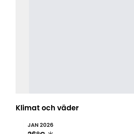
utomhus- eller inomhuslokaler. Wyndham Alltra
är mer än bara ett hotell - det är en plats där di
drömsemesterupplevelser blir verklighet.
Klimat och väder
JAN
2026