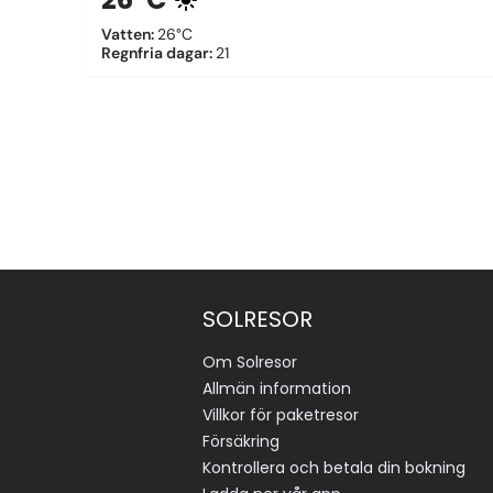
Vatten
:
26°C
Regnfria dagar
:
21
SOLRESOR
Om Solresor
Allmän information
Villkor för paketresor
Försäkring
Kontrollera och betala din bokning