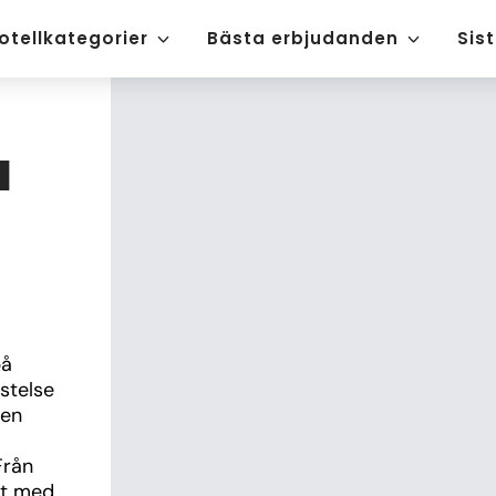
otellkategorier
Bästa erbjudanden
Sis
a
å 
telse 
en 
rån 
et med 