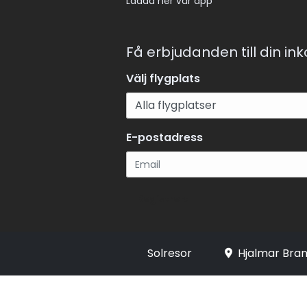
Ladda ner vår app
Få erbjudanden till din in
Välj flygplats
E-postadress
Registrera
Solresor
Hjalmar Bran