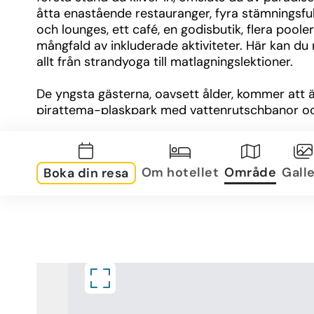
åtta enastående restauranger, fyra stämningsfull
och lounges, ett café, en godisbutik, flera pooler
mångfald av inkluderade aktiviteter. Här kan du n
allt från strandyoga till matlagningslektioner.
De yngsta gästerna, oavsett ålder, kommer att äl
pirattema-plaskpark med vattenrutschbanor oc
barnklubb. För den aktive erbjuder vårt toppmo
fitnesscenter och varierande gruppträningspass
chans att hålla igång, medan vårt kostnadsfria 
Om hotellet
Område
Galle
Boka din resa
hydroterapiområde på Aura Spa ger en skön stu
avkoppling. 
Varje modern svit är genomtänkt utrustad för di
avkoppling, från välfyllda minibarer till terrasser
enastående utsikt över Karibiska havet. Oavsett
firar en speciell händelse som ett bröllop eller p
ett affärsmöte, erbjuder vi anpassningsbara all-
inclusive-paket för minnesvärda sammankomster