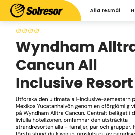
Alla resmål
H
Wyndham Alltr
Cancun All
Inclusive Resort
Utforska den ultimata all-inclusive-semestern p
Mexikos Yucatanhalvön genom en oförglömlig vis
på Wyndham Alltra Cancun. Centralt beläget i d
livfulla hotellzonen, omfamnar den utsträckta 
strandresorten alla - familjer, par och grupper. F
första stund du kliver in, omsluts du av paradis