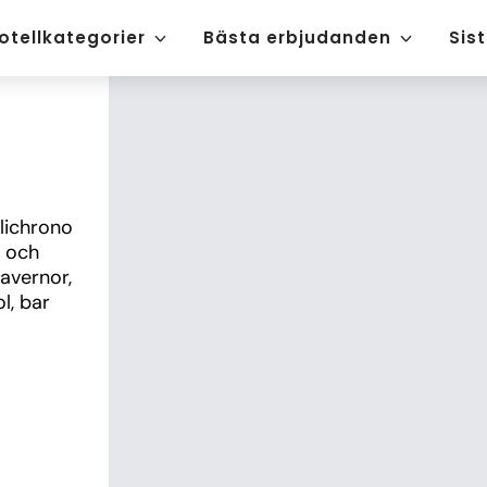
otellkategorier
Bästa erbjudanden
Sis
lichrono 
 och 
vernor, 
, bar 