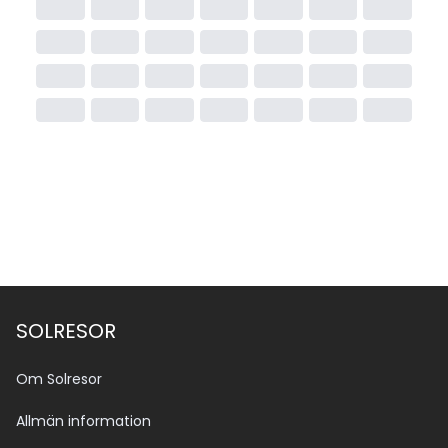
SOLRESOR
Om Solresor
Allmän information