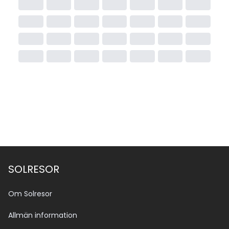
SOLRESOR
Om Solresor
Allmän information