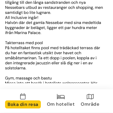
tillgång till den långa sandstranden och nya 
Nessebars utbud av restauranger och shopping, men 
samtidigt bo lite lugnare. 
All Inclusive ingår!
Halvön där det gamla Nessebar med sina medeltida 
byggnader är beläget, ligger ett par hundra meter 
ifrån Marina Palace.
Takterrass med pool
På hotelltaket finns pool med trädäckad terrass där 
du har en fantastisk utsikt över havet och 
småbåtsmarinan. Ta ett dopp i poolen, koppla av i 
den integrerade jacuzzin eller slå dig ner i en av 
solstolarna.
Gym, massage och bastu
Missa inte ett besök i hotellets welnesscenter. Här 
kan du unna dig en avkopplande massage eller stund 
i bastun. Vill du få upp pulsen, kan du köra ett pass i 
gymmet.
Om hotellet
Område
Boka din resa