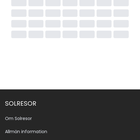
SOLRESOR
Om Solresor
Allmän information