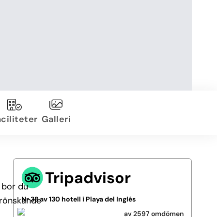
ciliteter
Galleri
Tripadvisor
r bor du
 grönskande
Nr 33 av 130 hotell i Playa del Inglés
av 2597 omdömen