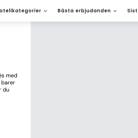
otellkategorier
Bästa erbjudanden
Sis
és med 
 barer 
 du 