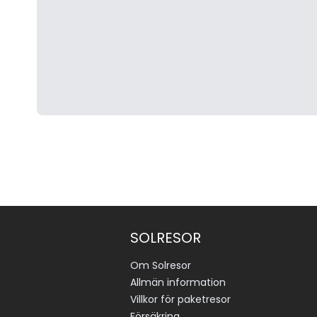
SOLRESOR
Om Solresor
Allmän information
Villkor för paketresor
Försäkring