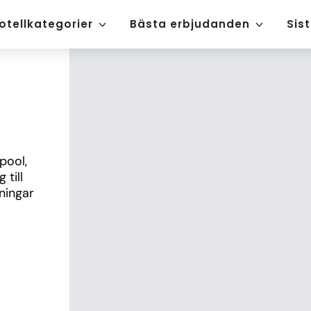
otellkategorier
Bästa erbjudanden
Sis
ool, 
till 
ingar 