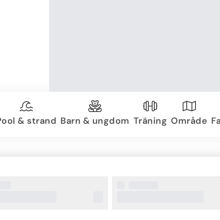
Pool & strand
Barn & ungdom
Träning
Område
Fa