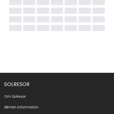
SOLRESOR
Om Solresor
Allmän information