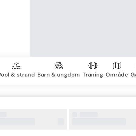
Pool & strand
Barn & ungdom
Träning
Område
Ga