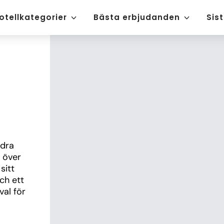
otellkategorier
Bästa erbjudanden
Sis
dra 
 över 
itt 
h ett 
al för 