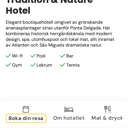
Hotel
Elegant boutiquehotell omgivet av grönskande 
ananasplantager strax utanför Ponta Delgada. Här 
kombineras historisk herrgårdskänsla med modern 
design, spa, utomhuspool och lokal mat, allt inramat 
av Atlanten och São Miguels dramatiska natur.
Wi-fi
Pool
Bar
Gym
Lekrum
Tennis
Om hotellet
Mat & dryck
Boka din resa