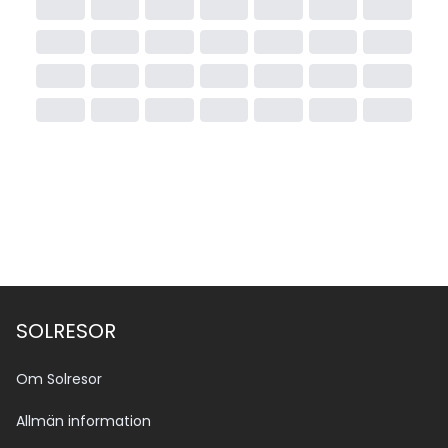
SOLRESOR
Om Solresor
Allmän information