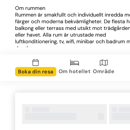
Om rummen
Rummen är smakfullt och individuellt inredda me
färger och moderna bekvämligheter. De flesta ha
balkong eller terrass med utsikt mot trädgården
eller havet. Alla rum är utrustade med 
luftkonditionering, tv, wifi, minibar och badrum 
dusch.
Om området
Hotellet ligger i närheten av den populära orten 
Om hotellet
Område
Boka din resa
en av Samos mest omtyckta byar. Här finns cha
tavernor, småbutiker och caféer, samt närhet till
stränder som Tsamadou och Lemonakia. Områd
passar lika bra för en avslappnad semester som 
utflykter och vandringar i öns grönskande lands
Övrig information
Semeli Boutique Hotel passar särskilt bra för pa
vuxna resenärer som söker en lugnare och mer e