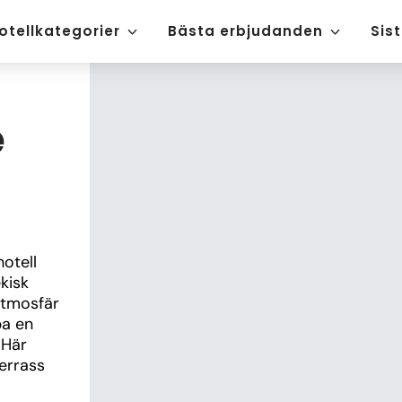
otellkategorier
Bästa erbjudanden
Sis
e
tell 
isk 
atmosfär 
a en 
Här 
errass 