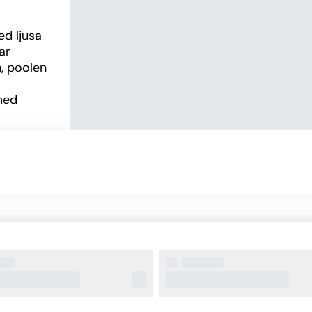
d ljusa 
r 
, poolen 
med 
Kokkari, 
rmiga 
 vackra 
et 
för 
kap.
r och 
xklusiv 