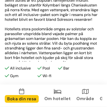
Selini Suites är ett populärt familjehotell fridfullt 
beläget strax utanför Kolymbari längs Chaniaskusten 
på norra Kreta. Med egen vattenpark, strandnära läge 
och ett all inclusive-paket som ingår i resans pris har 
hotellet blivit en favorit bland Solresors resenärer!
Hotellets stora poolområde omges av solstolar och 
parasoller utspridda bland vajade palmer på 
gräsmattan som kantar poolen. Här kan du koppla av 
och njuta av solens strålar. Vill du byta poolhäng mot 
strandhäng ligger den fina sand- och grusstranden 
alldeles i närheten. Vattenparken ligger en kort bit 
bort från hotellet och bjuder på skoj för såväl stora 
som små. Här kan du svischa ner för en 
vattenrutschkana eller plaska i vattenlekplatsen. 
All inclusive
Pool
Bar
Bland hotellets yngre gäster är vattenparken 
Gym
Wi-fi
definitivt den stora favoriten på Selini Suites! 
Förutom vattenlek erbjuder hotellet även ett spa där 
du kan koppla av eller boka massage mot tillägg. Du 
kan också utmana ditt resesällskap i ett parti biljard, 
bordtennis, eller ta en runda i gymmet. 
Om hotellet
Område
Gal
Boka din resa
På Selini Suites ingår All inclusive. Måltiderna 