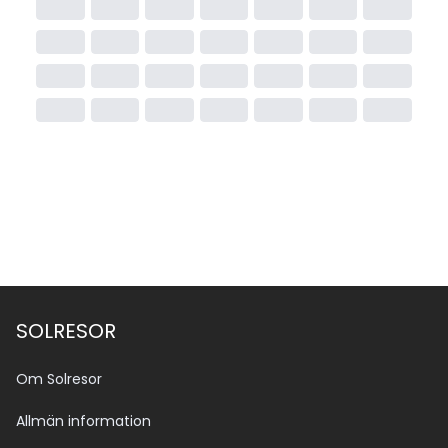
SOLRESOR
Om Solresor
Allmän information