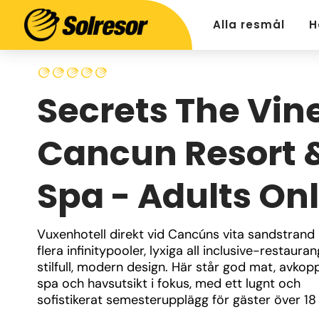
Alla resmål
H
Secrets The Vin
Cancun Resort 
Spa - Adults On
Vuxenhotell direkt vid Cancúns vita sandstrand
flera infinitypooler, lyxiga all inclusive-restauran
stilfull, modern design. Här står god mat, avkoppl
spa och havsutsikt i fokus, med ett lugnt och 
sofistikerat semesterupplägg för gäster över 18 