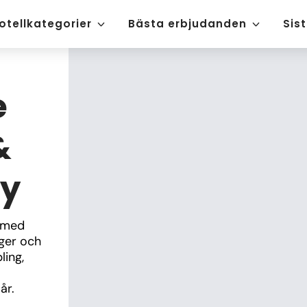
otellkategorier
Bästa erbjudanden
Sis
e
&
ly
 med 
ger och 
ing, 
år.