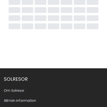
SOLRESOR
Om Solresor
Allmän information