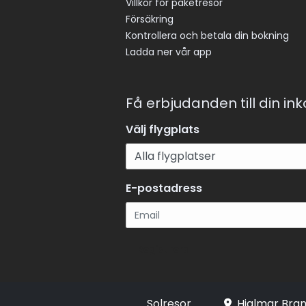
Villkor för paketresor
Försäkring
Kontrollera och betala din bokning
Ladda ner vår app
Få erbjudanden till din in
Välj flygplats
E-postadress
Registrera
Solresor
Hjalmar Bran