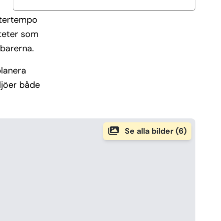
stertempo
iteter som
 barerna.
planera
ljöer både
Se alla bilder (6)