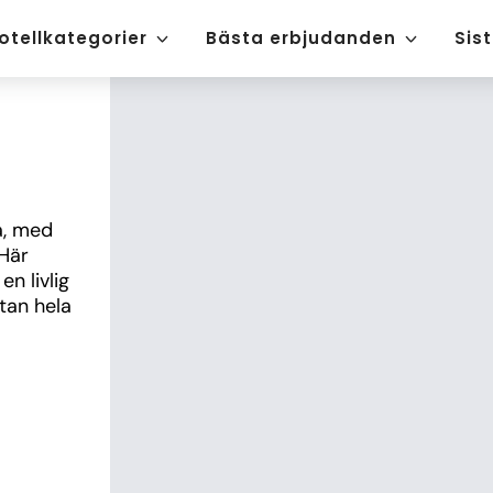
otellkategorier
Bästa erbjudanden
Sis
, med 
Här 
 livlig 
an hela 