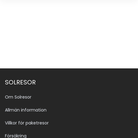
SOLRESOR
Om Solresor
Allmän information
Villkor för paketresor
Försäkring