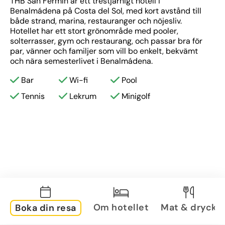
THB San Fermín är ett trestjärnigt hotell i 
Benalmádena på Costa del Sol, med kort avstånd till 
både strand, marina, restauranger och nöjesliv. 
Hotellet har ett stort grönområde med pooler, 
solterrasser, gym och restaurang, och passar bra för 
par, vänner och familjer som vill bo enkelt, bekvämt 
och nära semesterlivet i Benalmádena.
Bar
Wi-fi
Pool
Tennis
Lekrum
Minigolf
Om hotellet
Mat & dryck
Boka din resa