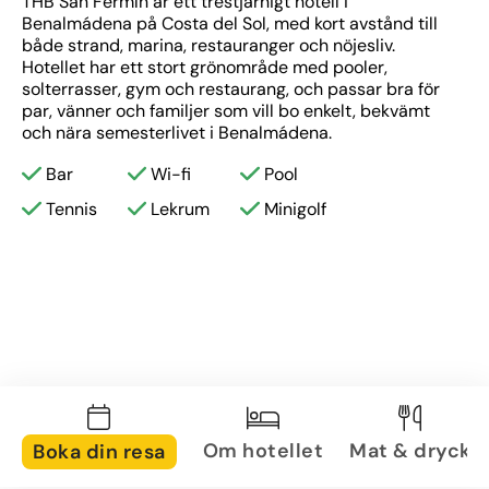
THB San Fermín är ett trestjärnigt hotell i 
Benalmádena på Costa del Sol, med kort avstånd till 
både strand, marina, restauranger och nöjesliv. 
Hotellet har ett stort grönområde med pooler, 
solterrasser, gym och restaurang, och passar bra för 
par, vänner och familjer som vill bo enkelt, bekvämt 
och nära semesterlivet i Benalmádena.
Bar
Wi-fi
Pool
Tennis
Lekrum
Minigolf
Om hotellet
Mat & dryck
Boka din resa