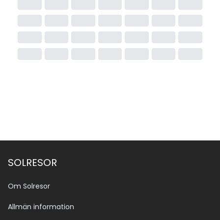
SOLRESOR
Om Solresor
Allmän information