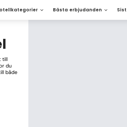
otellkategorier
Bästa erbjudanden
Sis
l
ill 
r du 
ll både 