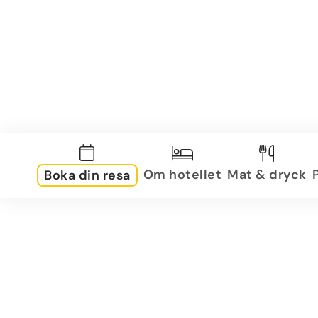
Om hotellet
Mat & dryck
Boka din resa