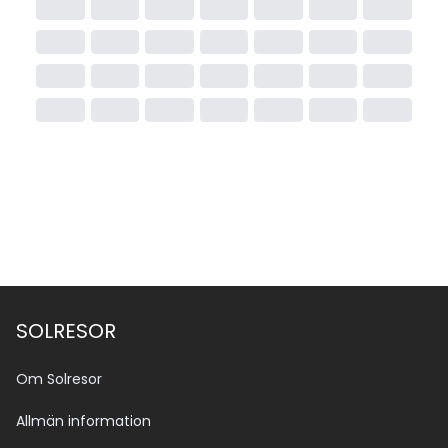
SOLRESOR
Om Solresor
Allmän information