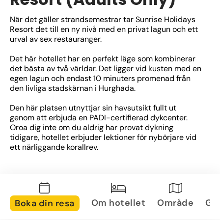
När det gäller strandsemestrar tar Sunrise Holidays 
Resort det till en ny nivå med en privat lagun och ett 
urval av sex restauranger.
Det här hotellet har en perfekt läge som kombinerar 
det bästa av två världar. Det ligger vid kusten med en 
egen lagun och endast 10 minuters promenad från 
den livliga stadskärnan i Hurghada.
Den här platsen utnyttjar sin havsutsikt fullt ut 
genom att erbjuda en PADI-certifierad dykcenter. 
Oroa dig inte om du aldrig har provat dykning 
tidigare, hotellet erbjuder lektioner för nybörjare vid 
ett närliggande korallrev.
Turistvisum till Egypten krävs för svenska 
medborgare. Visumet kostar 25 USD per person (eller 
motsvarande i euro) och det enklaste är att köpa det 
direkt vid ankomst på flygplatsen i Egypten. 
Om hotellet
Område
Gal
Boka din resa
Betalning sker smidigt i amerikanska dollar eller euro. 
Observera att passet måste vara giltigt i minst 6 