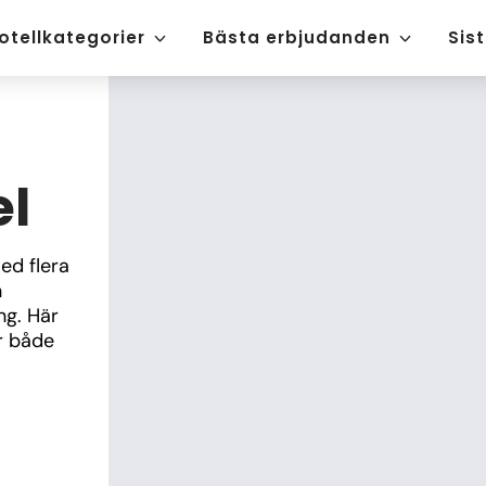
otellkategorier
Bästa erbjudanden
Sis
el
d flera 
 
g. Här 
 både 