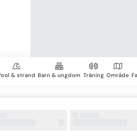
Pool & strand
Barn & ungdom
Träning
Område
Fa