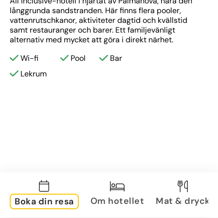
All inclusive-hotell i hjärtat av Palmanova, nära den 
långgrunda sandstranden. Här finns flera pooler, 
vattenrutschkanor, aktiviteter dagtid och kvällstid 
samt restauranger och barer. Ett familjevänligt 
alternativ med mycket att göra i direkt närhet.
Wi-fi
Pool
Bar
Lekrum
Om hotellet
Mat & dryck
Boka din resa