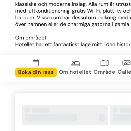
klassiska och moderna inslag. Alla rum är utrust
med luftkonditionering, gratis Wi-Fi, platt-tv och
badrum. Vissa rum har dessutom balkong med ut
över hamnen eller de charmiga gatorna i gamla 
Om området
Hotellet har ett fantastiskt läge mitt i den histor
stadsdelen La Marina, nära hamnen i Ibiza stad. 
hittar du ett myllrande område med små butiker,
barer och restauranger runt hörnet. Dalt Vila, so
listat som UNESCO:s världsarv, ligger bara några
Om hotellet
Område
Galle
Boka din resa
minuters promenad bort, och stränderna nås enk
med buss eller båt.
Övrig information
Ryans La Marina är särskilt uppskattat av unga 
resenärer och vänner som vill ha ett prisvärt och
centralt boende nära både stadens kultur och nöj
Receptionen är bemannad dygnet runt och pers