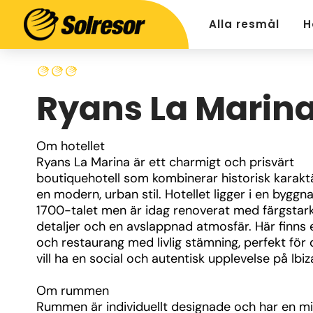
Alla resmål
H
Ryans La Marin
Om hotellet
Ryans La Marina är ett charmigt och prisvärt 
boutiquehotell som kombinerar historisk karakt
en modern, urban stil. Hotellet ligger i en byggna
1700-talet men är idag renoverat med färgstark
detaljer och en avslappnad atmosfär. Här finns e
och restaurang med livlig stämning, perfekt för 
vill ha en social och autentisk upplevelse på Ibiz
Om rummen
Rummen är individuellt designade och har en mix