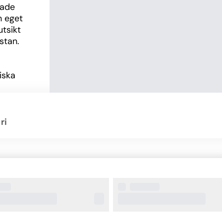
ade 
 eget 
sikt 
stan.
iska 
Här 
 caféer, 
m är 
 
ri
elt 
 
esliv. 
onalen 