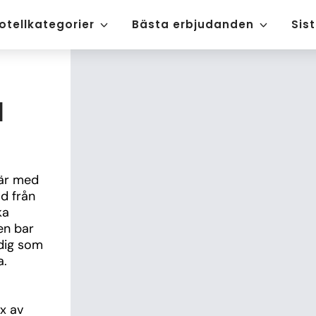
otellkategorier
Bästa erbjudanden
Sis
a
är med 
d från 
a 
n bar 
dig som 
a.
 av 