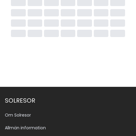
SOLRESOR
Om Solresor
Allmän information