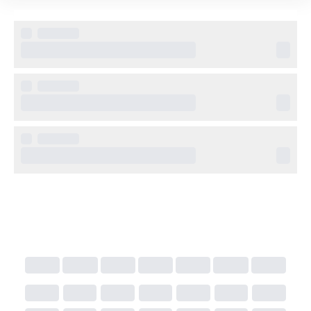
Dessutom ligger klubbar som Ushuaïa och Hï Ibiza på 
bekvämt avstånd, vilket gör läget perfekt för den som 
vill uppleva både strand och nattliv.
Övrig information
Hotellet erbjuder reception dygnet runt, poolbar, 
solterrass och aktiviteter för gästerna. Med en vuxen 
och social inriktning lockar Ryans Ibiza Apartments 
särskilt vänner och par som vill ha en rolig och 
bekväm vistelse på ön.