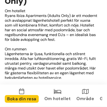
Only)
Om hotellet
Ryans Ibiza Apartments (Adults Only) är ett modernt 
och avslappnat lägenhetshotell perfekt för vuxna 
som vill kombinera frihet, komfort och nöje. Hotellet 
har en social atmosfär med poolområde, bar och 
regelbundna evenemang med DJ:s – en idealisk bas 
för både avkoppling och fest.
Om rummen
Lägenheterna är ljusa, funktionella och stilrent 
inredda. Alla har luftkonditionering, gratis Wi-Fi, fullt 
utrustat pentry, vardagsrumsdel samt balkong, 
många med utsikt över havet eller poolområdet. Här 
får gästerna flexibiliteten av en egen lägenhet med 
bekvämligheten av hotellservice.
Om området
Hotellet ligger vid Playa Figueretas, bara en kort 
promenad från Ibiza stad och dess livliga 
Om hotellet
Område
Gal
Boka din resa
hamnområde. Stranden finns precis utanför dörren, 
och Dalt Vila samt marinan är lättillgängliga. 