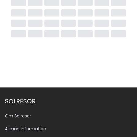
SOLRESOR
Om Solresor
Allmän information