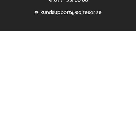
077-551 00 00
kundsupport@solresor.se