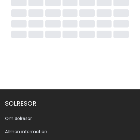
SOLRESOR
Om Solresor
Allmän information