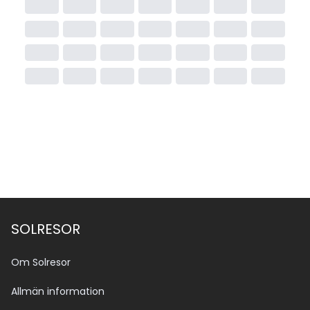
SOLRESOR
Om Solresor
Allmän information