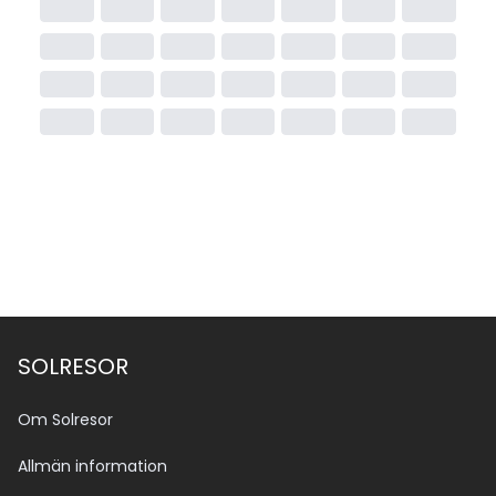
SOLRESOR
Om Solresor
Allmän information