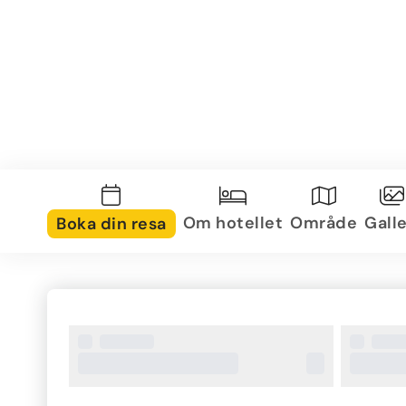
Om hotellet
Område
Galle
Boka din resa