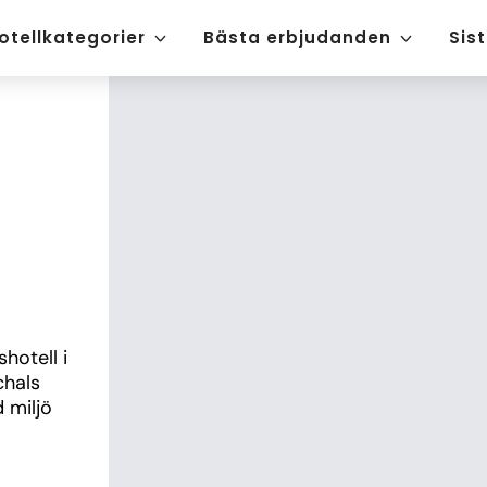
otellkategorier
Bästa erbjudanden
Sis
n
otell i 
hals 
miljö 